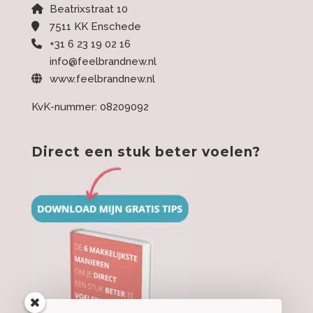
Beatrixstraat 10
7511 KK Enschede
+31 6 23 19 02 16
info@feelbrandnew.nl
www.feelbrandnew.nl
KvK-nummer: 08209092
Direct een stuk beter voelen?